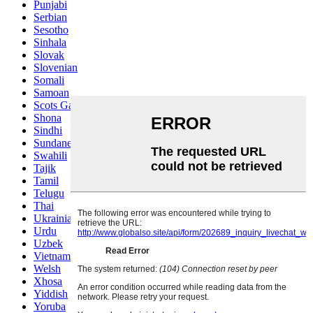
Punjabi
Serbian
Sesotho
Sinhala
Slovak
Slovenian
Somali
Samoan
Scots Gaelic
Shona
Sindhi
Sundanese
Swahili
Tajik
Tamil
Telugu
Thai
Ukrainian
Urdu
Uzbek
Vietnamese
Welsh
Xhosa
Yiddish
Yoruba