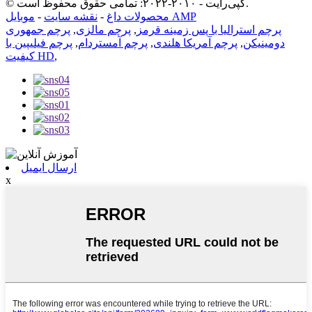
© کپی‌رایت - ۲۰۱۰-۲۰۲۲: تمامی حقوق محفوظ است.
موبایل AMP
محصولات داغ
-
نقشه سایت
-
پرچم استرالیا با پس زمینه قرمز
,
پرچم مالزی
,
پرچم جمهوری
دومینیکن
,
پرچم آمریکا هلندی
,
پرچم آمستردام
,
پرچم فیلیپین با
,
کیفیت HD
ارسال ایمیل
x