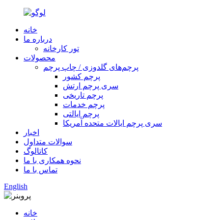
خانه
درباره ما
تور کارخانه
محصولات
پرچم‌های گلدوزی / چاپ پرچم
پرچم کشور
سری پرچم ارتش
پرچم تاریخی
پرچم خدمات
پرچم ایالتی
سری پرچم ایالات متحده آمریکا
اخبار
سوالات متداول
کاتالوگ
نحوه همکاری با ما
تماس با ما
English
خانه