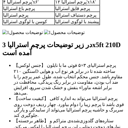
پرچم استرالیا ۱۲'x۱۸'
پرچم استرالیا ۴'x۶'
پرچم قایق استرالیا
پرچم باغ استرالیا
پرچم دستباف استرالیا
پرچم استرالیا
پیشبند با لوگوی استرالیا
کوسن با لوگوی استرالیا
در زیر توضیحات پرچم استرالیا 3x5ft 210D
آمده است
【جنس لوکس】 پرچم استرالیای ۳×۵ فوتی ما با نایلون
سنگین ۲۱۰D ساخته شده تا در برابر هر نوع آب و هوایی
مقاوم باشد. جنس محکم انتخاب شده، طول عمر پرچم را با
ضد آب بودن، مقاومت در برابر رنگ پریدگی، محافظت در
برابر اشعه ماوراء بنفش و خشک شدن سریع، افزایش
می‌دهد.
【کیفیت ساخت】 پرچم استرالیا می‌تواند به اندازه کافی
قوی باشد تا پرچم زیبا را دوام بیاورد. چهار ردیف دوخت روی
سربرگ و حاشیه پرچم استرالیا می‌تواند از ساییدگی و پارگی
جلوگیری کند.
【ظاهر برجسته】 ستاره‌های گلدوزی‌شده‌ی متراکم و
نوارهای دوخت دوتایی، این پرچم استرالیا را لوکس می‌کند.