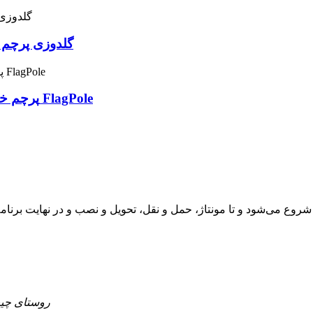
گلدوزی پرچم آ
پرچم خط زرد نازک ایالات متحده برای باغ قایق ماشین FlagPole
شروع می‌شود و تا مونتاژ، حمل و نقل، تحویل و نصب و در نهایت برنامه‌ه
روستای چیپان