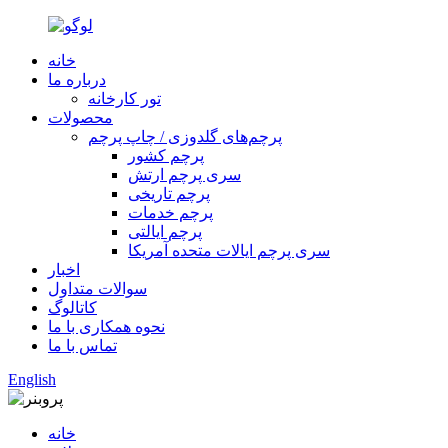
خانه
درباره ما
تور کارخانه
محصولات
پرچم‌های گلدوزی / چاپ پرچم
پرچم کشور
سری پرچم ارتش
پرچم تاریخی
پرچم خدمات
پرچم ایالتی
سری پرچم ایالات متحده آمریکا
اخبار
سوالات متداول
کاتالوگ
نحوه همکاری با ما
تماس با ما
English
خانه