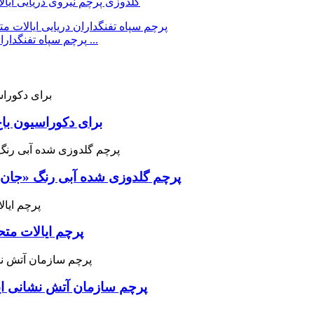
گلدوزی پرچم نیروی دریایی ایا
پرچم سپاه تفنگداران دریایی ایالات متحده گلدوزی شده با قلاب بافی ماشین ...
گلدوزی میهنی 50 ستاره آمریکایی Windsock برای دکوراسیون 
پرچم گلدوزی شده آبی رنگ «جان 
پرچم ایالات متح
پرچم سازمان آتش نشانی ایا