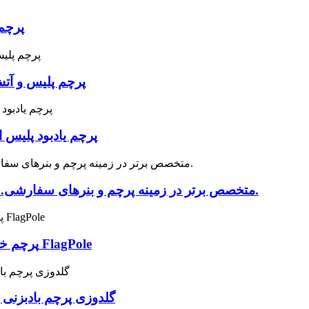
پرچم 
پرچم پلیس و آتش
پرچم یادبود پلیس ا
متخصص برتر در زمینه پرچم و بنرهای سفارشی. ما برای تقاضای هر مشتری ارزش زیادی قائلیم.
پرچم خط زرد نازک ایالات متحده برای باغ قایق ماشین FlagPole
گلدوزی پرچم بادبزنی پلیسه دار ۱۳ ستاره آمریک