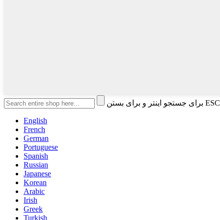
English
French
German
Portuguese
Spanish
Russian
Japanese
Korean
Arabic
Irish
Greek
Turkish